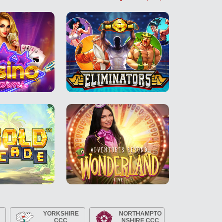
o Charms
Eliminators
Adventures Beyond
d Cascade
Wonderland
YORKSHIRE
NORTHAMPTO
CCC
NSHIRE CCC