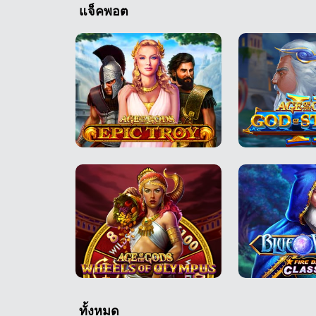
แจ็คพอต
Age of the Gods: Epic
Age of the
Troy
of Sto
Age of the Gods:
Blue W
Wheels of Olympus
ทั้งหมด