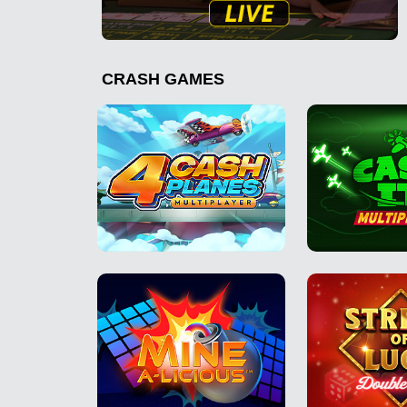
CRASH GAMES
4 Cash Planes:
Cash It Mu
Multiplayer™
Streak of L
Mine-a-Licious
Di