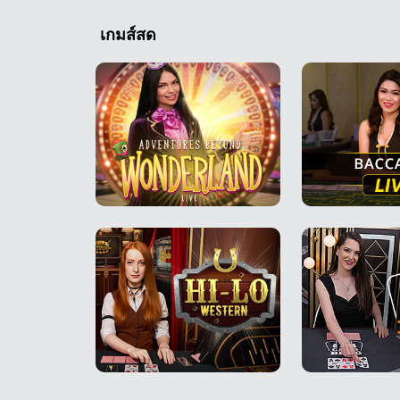
เกมส์สด
Adventures Beyond
Baccara
Wonderland
Hi-Lo Western Live
Live 3 C