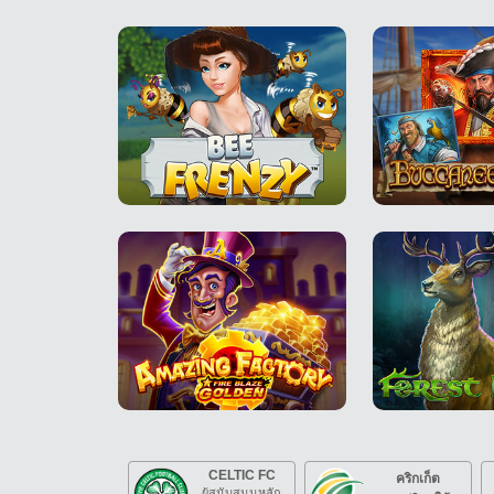
Bee Frenzy
Buccanee
Fire Blaze Golden:
Forest 
Amazing Factory
CELTIC FC
คริกเก็ต
ผู้สนับสนุนหลัก