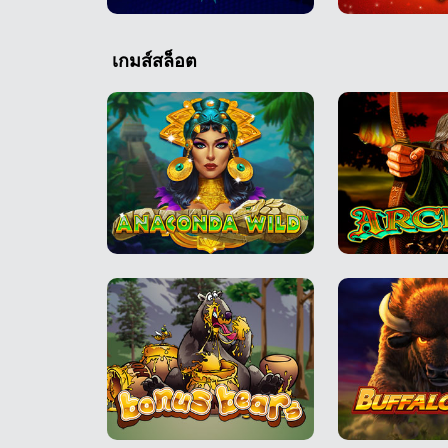
เกมส์สล็อต
Anaconda Wild
Arc
Bonus Bears
Buffalo