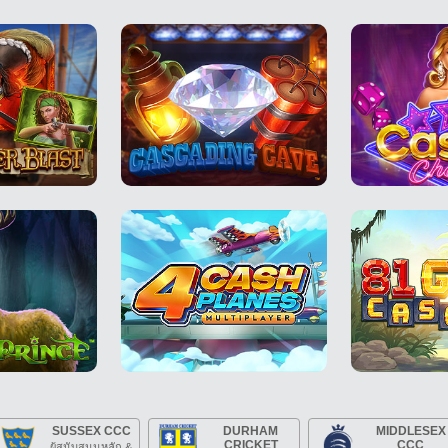
r Blast
Cascading Cave
Casin
4 Cash Planes:
Prince
81 Gol
Multiplayer™
SUSSEX CCC
DURHAM
MIDDLESEX
CRICKET
CCC
ผู้สนับสนุนหลัก &