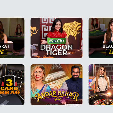
t Live
Bet On Dragon Tiger
Blackj
Lucky Ba
ard Brag
Live Andar Bahar™
L