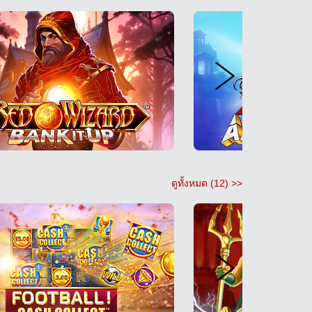
d Wizard: Bank It Up™
Age of the Gods
ดูทั้งหมด (
12
) >>
Football! Cash Collect
Age Of Th