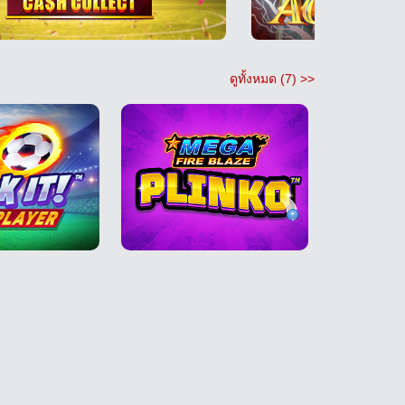
ดูทั้งหมด (
7
) >>
Multiplayer
Mega Fire Blaze: Plinko