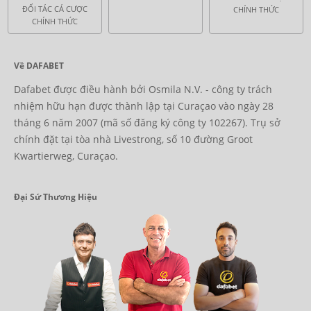
ĐỐI TÁC CÁ CƯỢC
CHÍNH THỨC
CHÍNH THỨC
Về DAFABET
Dafabet được điều hành bởi Osmila N.V. - công ty trách
nhiệm hữu hạn được thành lập tại Curaçao vào ngày 28
tháng 6 năm 2007 (mã số đăng ký công ty 102267). Trụ sở
chính đặt tại tòa nhà Livestrong, số 10 đường Groot
Kwartierweg, Curaçao.
Đại Sứ Thương Hiệu