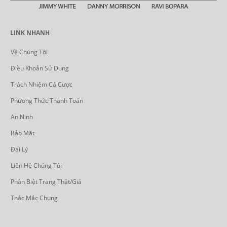
LINK NHANH
Về Chúng Tôi
Điều Khoản Sử Dụng
Trách Nhiệm Cá Cược
Phương Thức Thanh Toán
An Ninh
Bảo Mật
Đại Lý
Liên Hệ Chúng Tôi
Phân Biệt Trang Thật/Giả
Thắc Mắc Chung