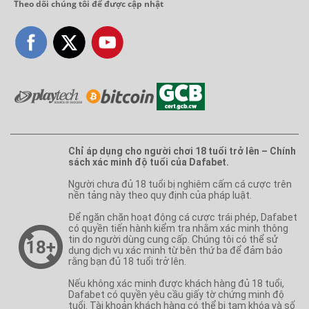
Theo dõi chúng tôi để được cập nhật
Chỉ áp dụng cho người chơi 18 tuổi trở lên – Chính
sách xác minh độ tuổi của Dafabet.
Người chưa đủ 18 tuổi bị nghiêm cấm cá cược trên
nền tảng này theo quy định của pháp luật.
Để ngăn chặn hoạt động cá cược trái phép, Dafabet
có quyền tiến hành kiểm tra nhằm xác minh thông
tin do người dùng cung cấp. Chúng tôi có thể sử
dụng dịch vụ xác minh từ bên thứ ba để đảm bảo
rằng bạn đủ 18 tuổi trở lên.
Nếu không xác minh được khách hàng đủ 18 tuổi,
Dafabet có quyền yêu cầu giấy tờ chứng minh độ
tuổi. Tài khoản khách hàng có thể bị tạm khóa và số