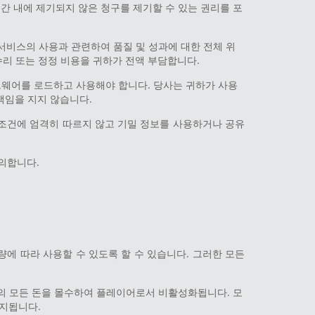
기간 내에 제기되지 않은 청구를 제기할 수 있는 권리를 포
불 서비스의 사용과 관련하여 품질 및 성과에 대한 전체 위
 수리 또는 정정 비용을 귀하가 전액 부담합니다.
트웨어를 로드하고 사용해야 합니다. 당사는 귀하가 사용
책임을 지지 않습니다.
의 조건에 엄격히 따르지 않고 기밀 정보를 사용하거나 공유
의합니다.
에 따라 사용할 수 있도록 할 수 있습니다. 그러한 모든
하의 모든 돈을 몰수하여 플레이어로서 비활성화됩니다. 모
금지됩니다.