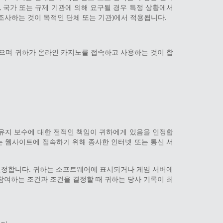
, 국가 또는 규제 기관에 의해 요구될 경우 특정 상황에서
 조사하는 것이 목적인 단체 또는 기관)에서 적용됩니다.
않으며 귀하가 온라인 카지노를 접속하고 사용하는 것이 합
및 유지 보수에 대한 전적인 책임이 귀하에게 있음을 인정합
또는 웹사이트에 접속하기 위해 종사한 인터넷 또는 통신 서
 인정합니다. 귀하는 소프트웨어에 표시되거나 게임 서버에
참여하는 조건과 조건을 결정할 때 귀하는 당사 기록이 최