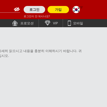
로그인
가입
로그인이 안 되시나요?
English (Asia)
हिन्दी
프로모션
VIP
모바일
简体中文
తెలుగు
Bengali (India)
ภาษาไทย
Bahasa Indonesia
English (Bangladesh)
을 자세히 읽으시고 내용을 충분히 이해하시기 바랍니다. 귀
십시오.
Tiếng Việt
Bengali (Bangladesh)
Japanese
Español
English