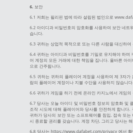
6.
보안
6.1 저희는 필리핀 법에 따라 설립된 법인으로 www.
6.2 아이디과 비밀번호의 암호화를 사용하여 보안 네트
습니다.
6.3 귀하는 상업적 목적으로 또는 다른 사람을 대신하여
6.4 귀하는 아이디과 비밀번호를 기밀로 유지해야 하며
어 계정의 모든 거래에 대한 책임을 집니다. 올바른 아
으로 간주됩니다.
6.5 귀하는 귀하의 플레이어 계정을 사용하여 제 3자
람의 플레이어 계정이나 지불 수단을 사용하지 않습니다
6.6 귀하가 게임을 하기 전에 온라인 카지노에서 게임의
6.7 당사는 오늘 아이디 및 비밀번호 정보의 암호화 및
조작 시도에 대해 플레이어와 당사를 안전하게 합니다.
귀하가 당사의 보안 또는 소프트웨어를 침입, 접속 또는
시 종료할 권리를 갖습니다. 계정 차단, 그리고 당사는 
6.8 당사는 https://www.dafabet.com/pr