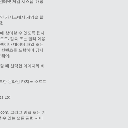
td의 인터넷 게임 시스템, 해당
인 카지노에서 게임을 할
정;
에 참여할 수 있도록 웹사
로드, 접속 또는 달리 이용
램이나 데이터 파일 또는
 컨텐츠를 포함하여 당사
트웨어;
할 때 선택한 아이디와 비
드한 온라인 카지노 소프트
s Ltd,
bet.com, 그리고 링크 또는 기
 수 있는 모든 관련 사이