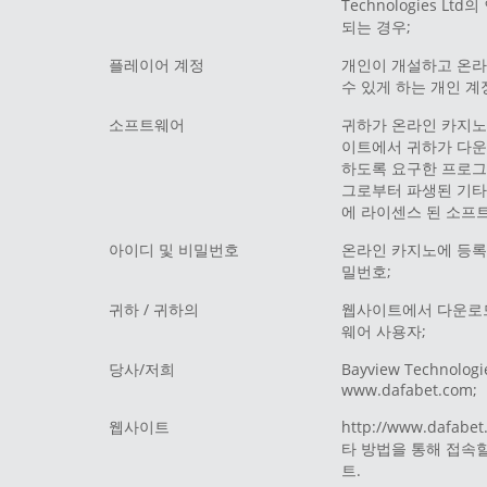
Technologies L
되는 경우;
플레이어 계정
개인이 개설하고 온라
수 있게 하는 개인 계
소프트웨어
귀하가 온라인 카지노
이트에서 귀하가 다운
하도록 요구한 프로그
그로부터 파생된 기타
에 라이센스 된 소프
아이디 및 비밀번호
온라인 카지노에 등록
밀번호;
귀하 / 귀하의
웹사이트에서 다운로
웨어 사용자;
당사/저희
Bayview Technologie
www.dafabet.com;
웹사이트
http://www.dafa
타 방법을 통해 접속할
트.