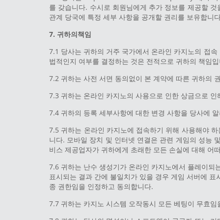
를 갖습니다. 수시로 회원님에게 추가 정보를 제공할 것을
관계 당국에 특정 세부 사항을 공개할 권리를 보유합니다.
7.
귀하의
책임
7.1 당사는 귀하의 거주 국가에서 온라인 카지노의 접
법적인지 여부를 결정하는 것은 전적으로 귀하의 책임입니
7.2 귀하는 사전 서면 동의없이 본 계약에 따른 귀하의 
7.3 귀하는 온라인 카지노의 사용으로 인한 상금으로 인
7.4 귀하의 등록 세부사항에 대한 변경 사항을 당사에 
7.5 귀하는 온라인 카지노에 접속하기 위해 사용해야 하
니다. 모바일 장치 및 인터넷 연결은 관련 게임의 성능 
비스 제공업자가 귀하에게 초래한 모든 손실에 대해 어떠
7.6 귀하는 난수 생성기가 온라인 카지노에서 플레이되
표시되는 결과 간에 불일치가 있을 경우 게임 서버에 표
종 권한임을 인정하고 동의합니다.
7.7 귀하는 카지노 시스템 오작동시 모든 베팅이 무효임