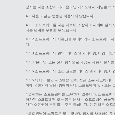
당사는 다음 조항에 따라 온라인 카지노에서 게임을 하
4.1 다음과 같은 행동은 허용되지 않습니다:
4.1.1 소프트웨어를 다른 네트워크 장치의 서버에 설치
다른 단계를 수행할 수 있습니다.
4.1.2 소프트웨어의 사용권을 부여하거나 소프트웨어 사본
외)
4.1.3 소프트웨어의 번역, 리버스 엔지니어링, 디컴파일,
4.1.4 '온라인' 또는 전자 형식으로 제공된 사용자 문서
4.1.5 소프트웨어의 소스 코드를 리버스 엔지니어링, 디
4.1.6 당사의 보안 시스템을 입력, 접근 또는 시도하거
이에 국한되지 않음) 방해하거나, 소프트웨어 및 / 또는 
4.2 귀하는 소프트웨어를 소유하지 않습니다. 소프트웨어
허가된 소프트웨어 및 동봉된 문서는 소프트웨어 공급자
대한 소유권이 부여되는 것은 아닙니다. 이 계약은 소프
4.3 회원님이 스마트폰 또는 모바일 장치를 사용하여 