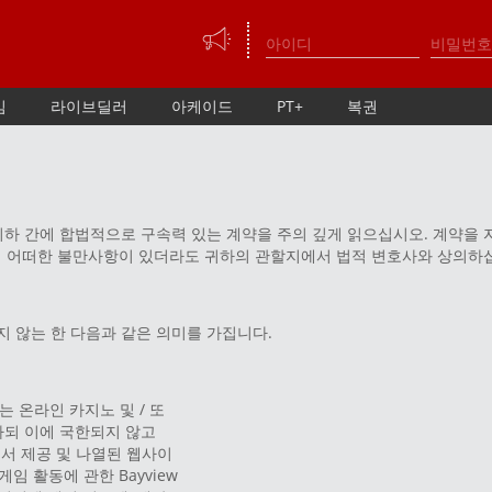
임
라이브딜러
아케이드
PT+
복권
노와 귀하 간에 합법적으로 구속력 있는 계약을 주의 깊게 읽으십시오. 계약
해 어떠한 불만사항이 있더라도 귀하의 관할지에서 법적 변호사와 상의하
지 않는 한 다음과 같은 의미를 가집니다.
는 온라인 카지노 및 / 또
하되 이에 국한되지 않고
om에서 제공 및 나열된 웹사이
게임 활동에 관한 Bayview