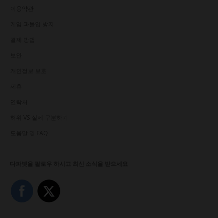
이용약관
게임 과몰입 방지
결제 방법
보안
개인정보 보호
제휴
연락처
허위 VS 실제 구분하기
도움말 및 FAQ
다파벳을 팔로우 하시고 최신 소식을 받으세요