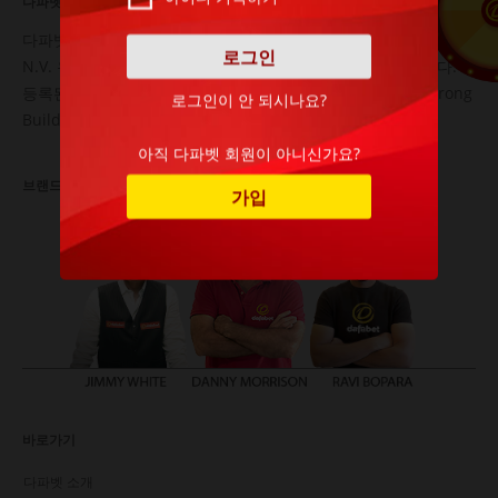
다파벳 소개
다파벳(Dafabet)은 2007년 6월 28일 퀴라소에서 설립된 Osmila
N.V. 유한책임회사(회사 등록번호: 102267)에 의해 운영됩니다.
등록된 회사 주소지는 퀴라소 Groot Kwartierweg 10, Livestrong
로그인이 안 되시나요?
Building에 위치해 있습니다.
아직 다파벳 회원이 아니신가요?
브랜드 홍보대사
가입
바로가기
다파벳 소개