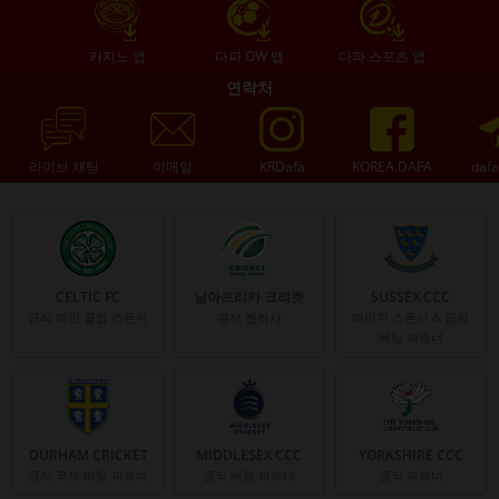
카지노 앱
다파 OW 앱
다파 스포츠 앱
연락처
라이브 채팅
이메일
KRDafa
KOREA.DAFA
dafa
CELTIC FC
남아프리카 크리켓
SUSSEX CCC
공식 메인 클럽 스폰서
메이저 스폰서 & 공식
공식 협력사
베팅 파트너
DURHAM CRICKET
MIDDLESEX CCC
YORKSHIRE CCC
공식 국제 베팅 파트너
공식 베팅 파트너
공식 파트너